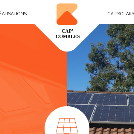
ÉALISATIONS
CAP'SOLAIR
projets
La Poutrespace
rie photo
solation, plâtrerie & étanchéité
lectricité & plomberie
oêle à bois