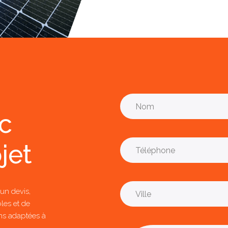
ec
jet
un devis,
les et de
ns adaptées à