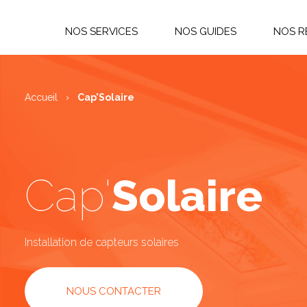
NOS SERVICES
NOS GUIDES
NOS R
Aménagement des combles
Nos 
Accueil
›
Cap’Solaire
Charpente
Gale
I
Changement de pente
É
Cap'
Solaire
Couverture de toiture
P
Installation de capteurs solaires
NOUS CONTACTER