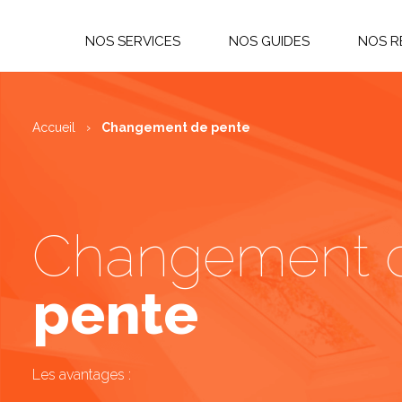
NOS SERVICES
NOS GUIDES
NOS R
Aménagement des combles
Nos 
Accueil
›
Changement de pente
Charpente
Gale
I
Changement de pente
É
Changement 
Couverture de toiture
P
pente
Les avantages :