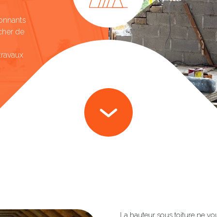
ionnants
cher de
travaux
La hauteur sous toiture ne v