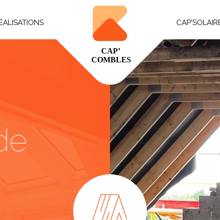
ÉALISATIONS
CAP'SOLAIR
projets
La Poutrespace
rie photo
solation, plâtrerie & étanchéité
lectricité & plomberie
de
oêle à bois