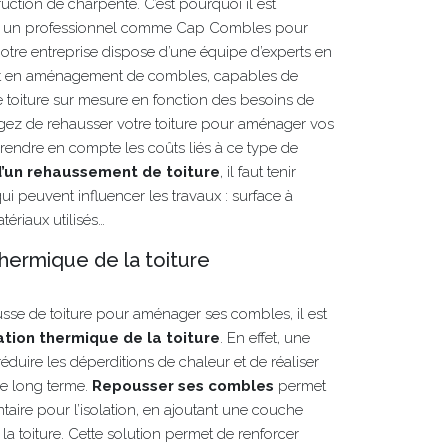
uction de charpente. C’est pourquoi il est
à un professionnel comme Cap Combles pour
, notre entreprise dispose d’une équipe d’experts en
et en aménagement de combles, capables de
 toiture sur mesure en fonction des besoins de
agez de rehausser votre toiture pour aménager vos
prendre en compte les coûts liés à ce type de
d’un rehaussement de toiture
, il faut tenir
i peuvent influencer les travaux : surface à
tériaux utilisés…
 thermique de la toiture
sse de toiture pour aménager ses combles, il est
lation thermique de la toiture
. En effet, une
réduire les déperditions de chaleur et de réaliser
le long terme.
Repousser ses combles
permet
ire pour l’isolation, en ajoutant une couche
 la toiture. Cette solution permet de renforcer