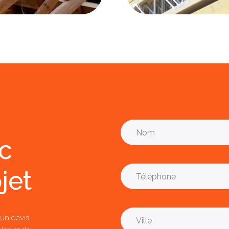
ec
jet
un devis,