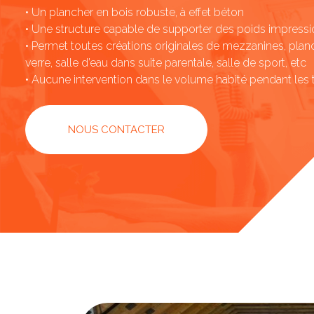
• Un plancher en bois robuste, à effet béton
• Une structure capable de supporter des poids impress
• Permet toutes créations originales de mezzanines, plan
verre, salle d’eau dans suite parentale, salle de sport, etc
• Aucune intervention dans le volume habité pendant les 
NOUS CONTACTER