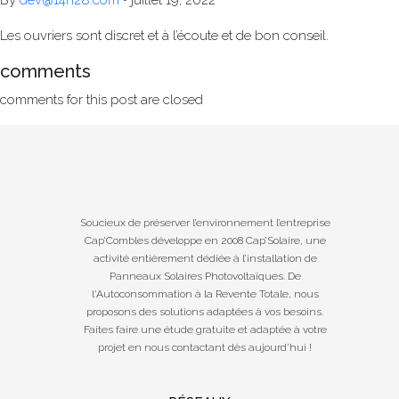
By
dev@14h28.com
•
juillet 19, 2022
Les ouvriers sont discret et à l’écoute et de bon conseil.
comments
comments for this post are closed
Soucieux de préserver l’environnement l’entreprise
Cap’Combles développe en 2008 Cap’Solaire, une
activité entièrement dédiée à l’installation de
Panneaux Solaires Photovoltaïques. De
l‘Autoconsommation à la Revente Totale, nous
proposons des solutions adaptées à vos besoins.
Faites faire une étude gratuite et adaptée à votre
projet en nous contactant dès aujourd’hui !